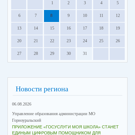
1
2
3
4
5
6
7
8
9
10
11
12
13
14
15
16
17
18
19
20
21
22
23
24
25
26
27
28
29
30
31
Новости региона
06.08.2026
23.
Управление образования администрации МО
Упр
Горноуральский
Гор
ПРИЛОЖЕНИЕ «ГОСУСЛУГИ МОЯ ШКОЛА» СТАНЕТ
В 
ЕДИНЫМ ЦИФРОВЫМ ПОМОЩНИКОМ ДЛЯ
МУ