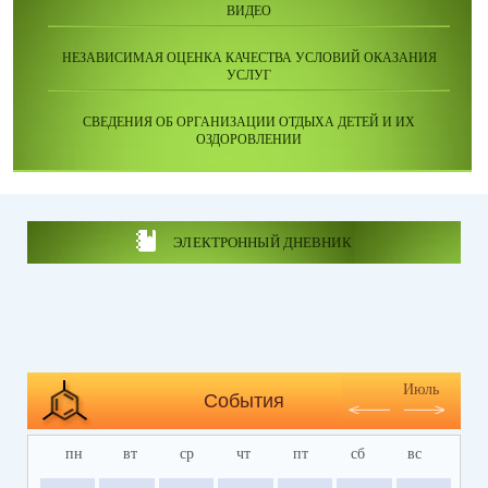
ВИДЕО
НЕЗАВИСИМАЯ ОЦЕНКА КАЧЕСТВА УСЛОВИЙ ОКАЗАНИЯ
УСЛУГ
СВЕДЕНИЯ ОБ ОРГАНИЗАЦИИ ОТДЫХА ДЕТЕЙ И ИХ
ОЗДОРОВЛЕНИИ
ЭЛЕКТРОННЫЙ ДНЕВНИК
Июль
События
пн
вт
ср
чт
пт
сб
вс