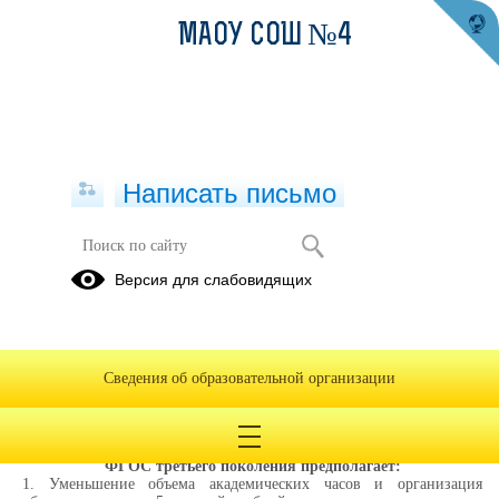
МАОУ СОШ №4
Написать письмо
ФГОС НОО, ООО и СОО
Версия для слабовидящих
Для
Для
родителей
педагогов
обучающихся
Сведения об образовательной организации
10.01.2022
ФГОС третьего поколения предполагает:
1. Уменьшение объема академических часов и организация