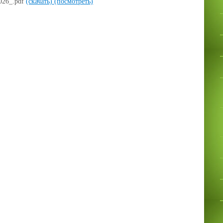
26_.pdf
(скачать)
(посмотреть)