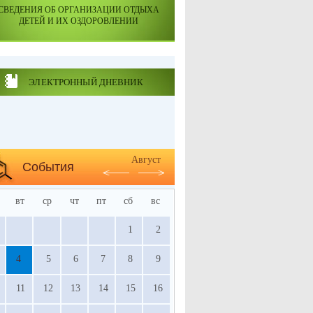
СВЕДЕНИЯ ОБ ОРГАНИЗАЦИИ ОТДЫХА
ДЕТЕЙ И ИХ ОЗДОРОВЛЕНИИ
ЭЛЕКТРОННЫЙ ДНЕВНИК
Август
События
вт
ср
чт
пт
сб
вс
1
2
4
5
6
7
8
9
11
12
13
14
15
16