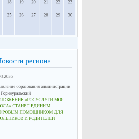
18
19
20
21
22
23
25
26
27
28
29
30
Новости региона
08.2026
23.06.2026
авление образования администрации
Управление образования админ
Горноуральский
МО Горноуральский
ИЛОЖЕНИЕ «ГОСУСЛУГИ МОЯ
В ОБРАЗОВАТЕЛЬНЫХ
ОЛА» СТАНЕТ ЕДИНЫМ
УЧРЕЖДЕНИЯХ МУНИЦИПА
ФРОВЫМ ПОМОЩНИКОМ ДЛЯ
ОКРУГА ГОРНОУРАЛЬСКИЙ 
ОЛЬНИКОВ И РОДИТЕЛЕЙ
ПАМЯТНЫЕ МЕРОПРИЯТИЯ