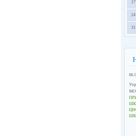
17
24
31
06.
Упр
МО 
ПР
ШК
ЦИ
ШК