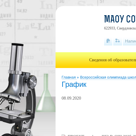
МАОУ С
622933, Свердловска
Напи
Сведения об образовате
Главная
»
Всероссийская олимпиада шко
График
08.09.2020