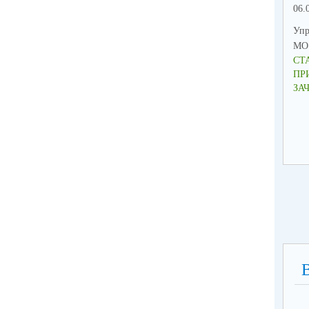
06.
Упр
МО 
СТ
ПР
ЗА