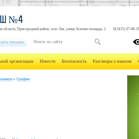
ОШ №4
я область, Пригородный район, село Лая, улица Зеленая площадь, 2
8(3435) 47-88-3
сать письмо
льной организации
Новости
Безопасность
Разговоры о важном
льников
»
График