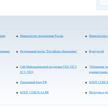
ания
Министерство просвещения России
Министерство 
ственных
Федеральный портал "Российское образование"
Культура.рф
Сайт Информационной поддержки ГИА (ОГЭ,
"Обращения гр
ЕГЭ, ГВЭ)
администрации
Пенсионный фонд РФ
МАОУ СОШ № 4
МАОУ СОШ № 4 в ВК
Молодежь и де