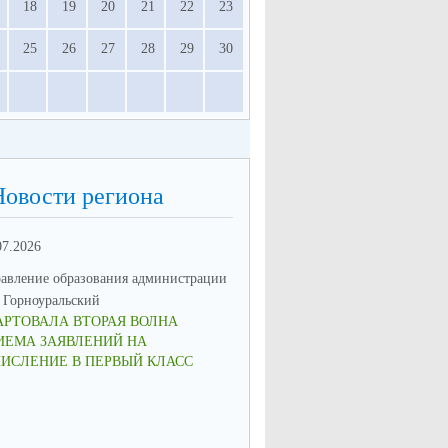
18
19
20
21
22
23
25
26
27
28
29
30
Новости региона
07.2026
16.06.2026
авление образования администрации
Управление образования админ
Горноуральский
МО Горноуральский
АРТОВАЛА ВТОРАЯ ВОЛНА
ВОСПИТАНИЕ: МЫСЛИМ ПО-
ИЕМА ЗАЯВЛЕНИЙ НА
НОВОМУ, ДЕЙСТВУЕМ СООБ
ЧИСЛЕНИЕ В ПЕРВЫЙ КЛАСС