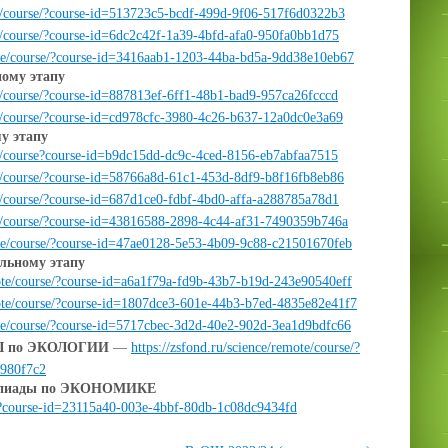
ote/course/?course-id=513723c5-bcdf-499d-9f06-517f6d0322b3
te/course/?course-id=6dc2c42f-1a39-4bfd-afa0-950fa0bb1d75
mote/course/?course-id=3416aab1-1203-44ba-bd5a-9dd38e10eb67
ому этапу
te/course/?course-id=887813ef-6ff1-48b1-bad9-957ca26fcccd
ote/course/?course-id=cd978cfc-3980-4c26-b637-12a0dc0e3a69
у этапу
ote/course?course-id=b9dc15dd-dc9c-4ced-8156-eb7abfaa7515
ote/course/?course-id=58766a8d-61c1-453d-8df9-b8f16fb8eb86
te/course/?course-id=687d1ce0-fdbf-4bd0-affa-a288785a78d1
ote/course/?course-id=43816588-2898-4c44-af31-7490359b746a
mote/course/?course-id=47ae0128-5e53-4b09-9c88-c21501670feb
льному этапу
mote/course/?course-id=a6a1f79a-fd9b-43b7-b19d-243e90540eff
emote/course/?course-id=1807dce3-601e-44b3-b7ed-4835e82e41f7
mote/course/?course-id=5717cbec-3d2d-40e2-902d-3ea1d9bdfc66
ОШ по ЭКОЛОГИИ
—
https://zsfond.ru/science/remote/course/?
a980f7c2
импиады по ЭКОНОМИКЕ
se/?course-id=23115a40-003e-4bbf-80db-1c08dc9434fd