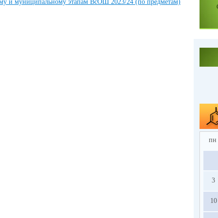
му и муниципальному этапам ВсОШ 2023/24 (по предметам)
пн
3
10