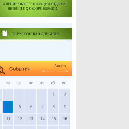
СВЕДЕНИЯ ОБ ОРГАНИЗАЦИИ ОТДЫХА
ДЕТЕЙ И ИХ ОЗДОРОВЛЕНИИ
ЭЛЕКТРОННЫЙ ДНЕВНИК
Август
События
вт
ср
чт
пт
сб
вс
1
2
4
5
6
7
8
9
11
12
13
14
15
16