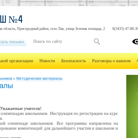
ОШ №4
я область, Пригородный район, село Лая, улица Зеленая площадь, 2
8(3435) 47-88-3
сать письмо
льной организации
Новости
Безопасность
Разговоры о важном
льников
»
Методические материалы
иалы
Уважаемые учителя!
 олимпиадам школьников. Инструкция по регистрации на курс
я.
ской олимпиаде школьников. Все программы направлены на
ирование компетенций для дальнейшего участия в школьном и