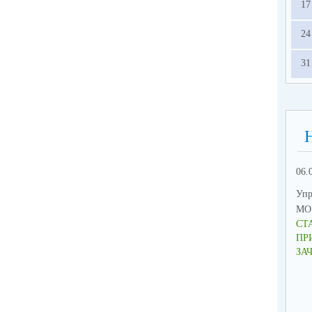
17
24
31
06.
Упр
МО 
СТ
ПР
ЗА