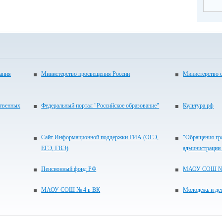
ания
Министерство просвещения России
Министерство 
ственных
Федеральный портал "Российское образование"
Культура.рф
Сайт Информационной поддержки ГИА (ОГЭ,
"Обращения гр
ЕГЭ, ГВЭ)
администрации
Пенсионный фонд РФ
МАОУ СОШ № 4
МАОУ СОШ № 4 в ВК
Молодежь и де