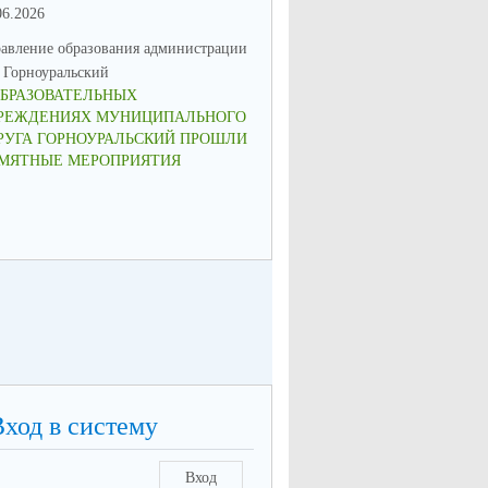
06.2026
08.06.2026
авление образования администрации
Управление образования админ
Горноуральский
МО Горноуральский
ОБРАЗОВАТЕЛЬНЫХ
ПРИГЛАШАЕМ К УЧАСТИЮ 
РЕЖДЕНИЯХ МУНИЦИПАЛЬНОГО
КОНКУРСЕ "ДЕТИ - ДОРОГИ 
РУГА ГОРНОУРАЛЬСКИЙ ПРОШЛИ
БЕЗОПАСНОСТЬ"
МЯТНЫЕ МЕРОПРИЯТИЯ
Вход в систему
Вход