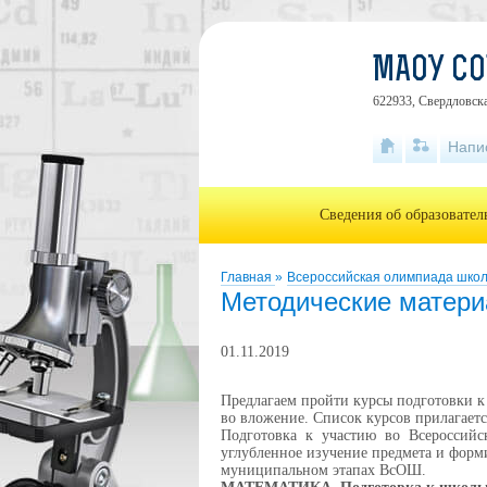
МАОУ С
622933, Свердловска
Напи
Сведения об образовате
Главная
»
Всероссийская олимпиада шко
Методические матер
01.11.2019
Предлагаем пройти курсы подготовки к
во вложение. Список курсов прилагаетс
Подготовка к участию во Всероссий
углубленное изучение предмета и форм
муниципальном этапах ВсОШ.