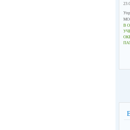
23.
Упр
МО 
В 
УЧ
ОК
ПА