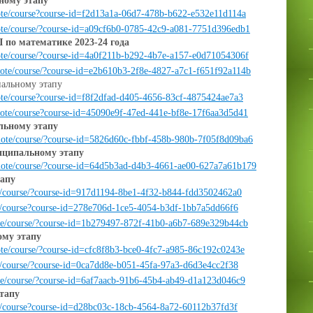
ному этапу
emote/course?course-id=f2d13a1a-06d7-478b-b622-e532e11d114a
emote/course/?course-id=a09cf6b0-0785-42c9-a081-7751d396edb1
по математике 2023-24 года
emote/course/?course-id=4a0f211b-b292-4b7e-a157-e0d71054306f
emote/course/?course-id=e2b610b3-2f8e-4827-a7c1-f651f92a114b
альному этапу
mote/course?course-id=f8f2dfad-d405-4656-83cf-4875424ae7a3
remote/course?course-id=45090e9f-47ed-441e-bf8e-17f6aa3d5d41
ьному этапу
remote/course/?course-id=5826d60c-fbbf-458b-980b-7f05f8d09ba6
ципальному этапу
remote/course/?course-id=64d5b3ad-d4b3-4661-ae00-627a7a61b179
апу
ote/course/?course-id=917d1194-8be1-4f32-b844-fdd3502462a0
ote/course?course-id=278e706d-1ce5-4054-b3df-1bb7a5dd66f6
mote/course/?course-id=1b279497-872f-41b0-a6b7-689e329b44cb
ому этапу
mote/course/?course-id=cfc8f8b3-bce0-4fc7-a985-86c192c0243e
te/course/?course-id=0ca7dd8e-b051-45fa-97a3-d6d3e4cc2f38
mote/course/?course-id=6af7aacb-91b6-45b4-ab49-d1a123d046c9
тапу
ote/course?course-id=d28bc03c-18cb-4564-8a72-60112b37fd3f