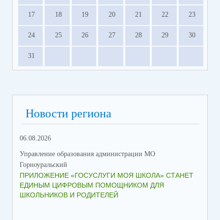
17
18
19
20
21
22
23
24
25
26
27
28
29
30
31
Новости региона
06.08.2026
23.
Управление образования администрации МО
Упр
Горноуральский
Гор
ПРИЛОЖЕНИЕ «ГОСУСЛУГИ МОЯ ШКОЛА» СТАНЕТ
В 
ЕДИНЫМ ЦИФРОВЫМ ПОМОЩНИКОМ ДЛЯ
МУ
ШКОЛЬНИКОВ И РОДИТЕЛЕЙ
ПР