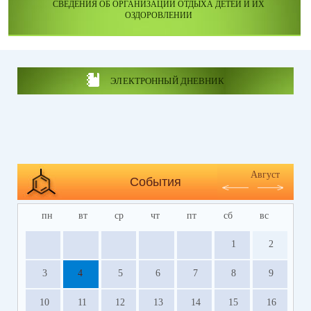
СВЕДЕНИЯ ОБ ОРГАНИЗАЦИИ ОТДЫХА ДЕТЕЙ И ИХ
ОЗДОРОВЛЕНИИ
ЭЛЕКТРОННЫЙ ДНЕВНИК
Август
События
пн
вт
ср
чт
пт
сб
вс
1
2
3
4
5
6
7
8
9
10
11
12
13
14
15
16